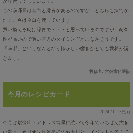
かり使ってしまいます。
この琺瑯皿は全白と縁青があるのですが、どちらも捨てが
たく、今は全白を使っています。
買い換える時は縁青で・・・と思っているのですが、耐久
性が高いので買い替えのタイミングがこなさそうです。
「琺瑯」というなんとなく懐かしい響きがとても愛着が湧
きます。
投稿者:
古畑歯科医院
今月のレシピカード
2024.10.15更新
今月は紫金山・アトラス彗星に続いて今年でいちばん大き
い満月、オリオン座流星群の極大日と、イベントが多くて