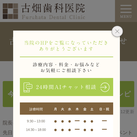
古畑歯科医院からのお知らせ
当院のHPをご覧になっていただき
ありがとうございます
診療内容・料金・お悩みなど
お気軽にご相談下さい
24時間AIチャット相談
今月のレシピカード アレンジレシピ
診療時間
月
火
水
木
金
土
日・祝
2024.12.12更新
●
●
●
ー
●
●
ー
9:30～13:00
院長の古畑です。
●
●
●
ー
●
●
ー
14:30～18:00
先日は月に土星が隠れる「土星食」という天体のイベント