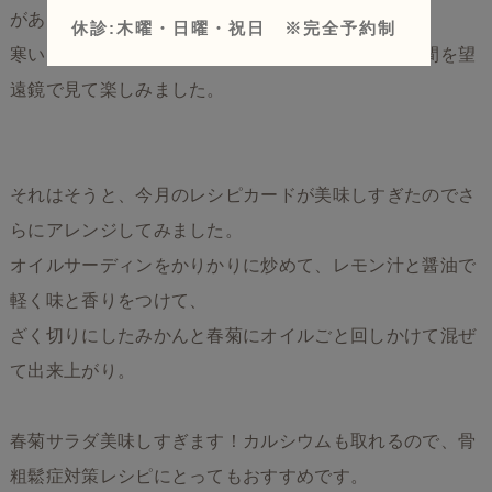
がありました。
休診:木曜・日曜・祝日 ※完全予約制
寒い日だったのですが頑張って土星が月に隠れる瞬間を望
遠鏡で見て楽しみました。
それはそうと、今月のレシピカードが美味しすぎたのでさ
らにアレンジしてみました。
オイルサーディンをかりかりに炒めて、レモン汁と醤油で
軽く味と香りをつけて、
ざく切りにしたみかんと春菊にオイルごと回しかけて混ぜ
て出来上がり。
春菊サラダ美味しすぎます！カルシウムも取れるので、骨
粗鬆症対策レシピにとってもおすすめです。