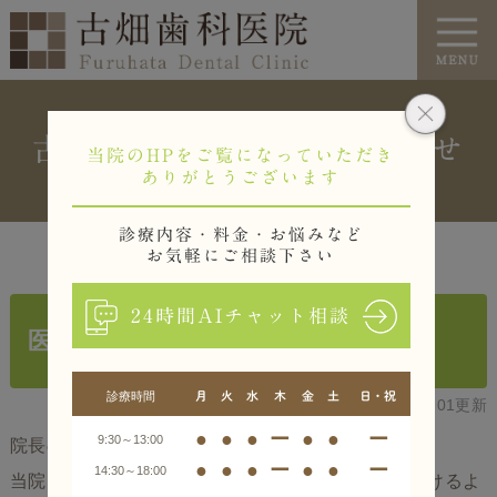
古畑歯科医院からのお知らせ
当院のHPをご覧になっていただき
ありがとうございます
診療内容・料金・お悩みなど
お気軽にご相談下さい
24時間AIチャット相談
医療安全への取り組みについて
診療時間
月
火
水
木
金
土
日・祝
2025.07.01更新
●
●
●
ー
●
●
ー
9:30～13:00
院長の古畑です。
●
●
●
ー
●
●
ー
14:30～18:00
当院では、患者さまに安心して医療を受けていただけるよ