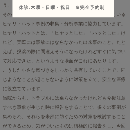
う、日々さまざまな安全対策に取り組んでいます。
休診:木曜・日曜・祝日 ※完全予約制
その一つとして、「日本医療機能評価機構」が行っている
ヒヤリ・ハット事例の収集・分析事業に協力しています。
ヒヤリ・ハットとは、「ヒヤッとした」「ハッとした」け
れど、実際には事故にはならなかった出来事のこと。たと
えば、投薬の際に間違えそうになったけれどすぐに気づい
て対応できた、というような場面がこれにあたります。
こうした小さな気づきをしっかり共有していくことで、同
じようなことが起こらないように対策を立て、安全な医療
に役立てています。
当院からも、トラブルには至らなかったけれども今後注意
すべき事象が生じた時に報告をすることで、多くの事例が
集められ、それらを未然に防ぐための対策を検討すること
ができるため、気がついたものは積極的に報告をし、今回